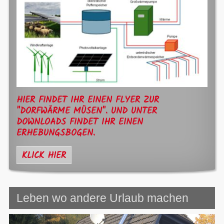
HIER FINDET IHR EINEN FLYER ZUR
"DORFWÄRME MÜSEN". UND UNTER
DOWNLOADS FINDET IHR EINEN
ERHEBUNGSBOGEN.
KLICK HIER
Leben wo andere Urlaub machen