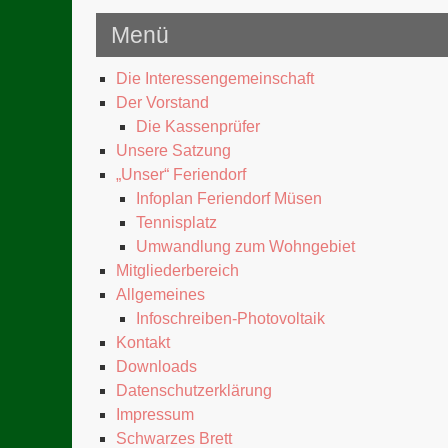
Menü
Die Interessengemeinschaft
Der Vorstand
Die Kassenprüfer
Unsere Satzung
„Unser“ Feriendorf
Infoplan Feriendorf Müsen
Tennisplatz
Umwandlung zum Wohngebiet
Mitgliederbereich
Allgemeines
Infoschreiben-Photovoltaik
Kontakt
Downloads
Datenschutzerklärung
Impressum
Schwarzes Brett