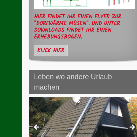
HIER FINDET IHR EINEN FLYER ZUR
"DORFWÄRME MÜSEN". UND UNTER
DOWNLOADS FINDET IHR EINEN
ERHEBUNGSBOGEN.
KLICK HIER
Leben wo andere Urlaub
machen